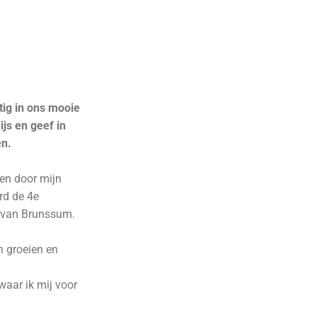
tig in ons mooie
js en geef in
en.
ven door mijn
rd de 4e
ek van Brunssum.
n groeien en
waar ik mij voor