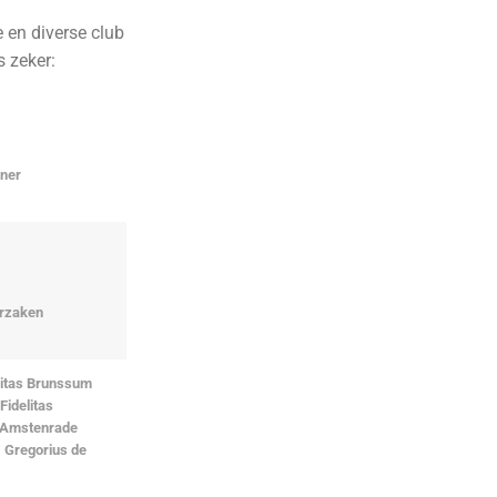
 en diverse club
 zeker:
ner
erzaken
litas Brunssum
Fidelitas
 Amstenrade
t. Gregorius de