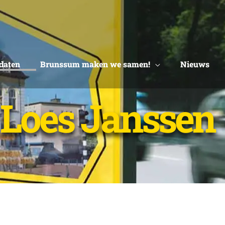
idaten
Brunssum maken we samen!
Nieuws
Loes Janssen