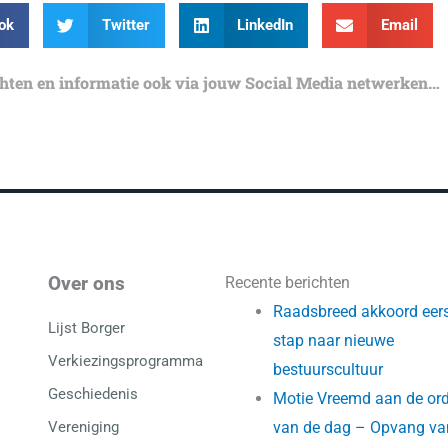
ok
Twitter
LinkedIn
Email
chten en informatie ook via jouw Social Media netwerken…
Over ons
Recente berichten
Raadsbreed akkoord eer
Lijst Borger
stap naar nieuwe
Verkiezingsprogramma
bestuurscultuur
Geschiedenis
Motie Vreemd aan de or
Vereniging
van de dag – Opvang va