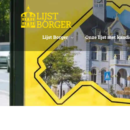
Ga
naar
de
inhoud
Lijst Borger
Onze lijst met kand